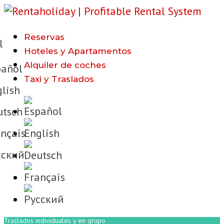
Reservas
l
Hoteles y Apartamentos
Alquiler de coches
añol
Taxi y Traslados
lish
tsch
nçais
cкий
Traslados individuales y en grupo