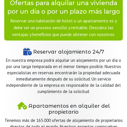
Ofertas para alquilar una vivienda
por un día o por un plazo más largo
Reservar una habitación de hotel o un apartamento es y
debe ser un proceso sencillo y rentable. Descubra las
ventajas y beneficios que puede obtener con nosotros.
Reservar alojamiento 24/7
En nuestra empresa podrá alquilar un alojamiento por un día o
por una larga temporada en el menor tiempo posible. Nuestros
especialistas en reservas encontrarán la propiedad adecuada
inmediatamente después de su solicitud. Un servicio
independiente de la empresa es responsable de la calidad del
cumplimiento de la solicitud.
Apartamentos en alquiler del
propietario
Tenemos más de 165.000 ofertas de alojamiento de propietarios
directos de todo el mundo. Nuestros expertos comprueban