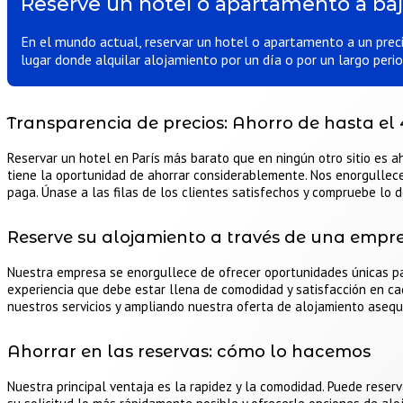
Reserve un hotel o apartamento a baj
En el mundo actual, reservar un hotel o apartamento a un precio
lugar donde alquilar alojamiento por un día o por un largo peri
Transparencia de precios: Ahorro de hasta el
Reservar un hotel en París más barato que en ningún otro sitio es ah
tiene la oportunidad de ahorrar considerablemente. Nos enorgullec
paga. Únase a las filas de los clientes satisfechos y compruebe lo
Reserve su alojamiento a través de una empr
Nuestra empresa se enorgullece de ofrecer oportunidades únicas pa
experiencia que debe estar llena de comodidad y satisfacción en ca
nuestros servicios y ampliando nuestra oferta de alojamiento asequ
Ahorrar en las reservas: cómo lo hacemos
Nuestra principal ventaja es la rapidez y la comodidad. Puede reser