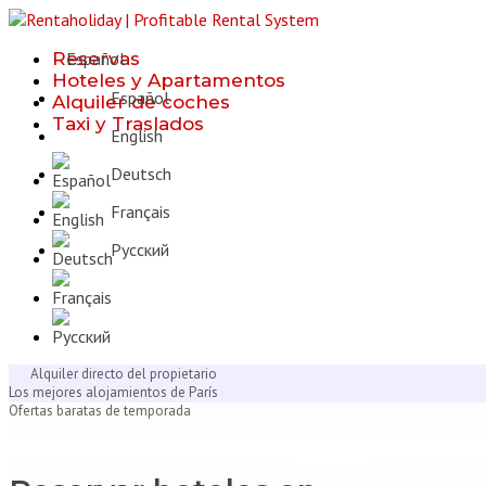
Reservas
Español
Hoteles y Apartamentos
Español
Alquiler de coches
Taxi y Traslados
English
Deutsch
Français
Русcкий
Alquiler directo del propietario
Los mejores alojamientos de París
Ofertas baratas de temporada