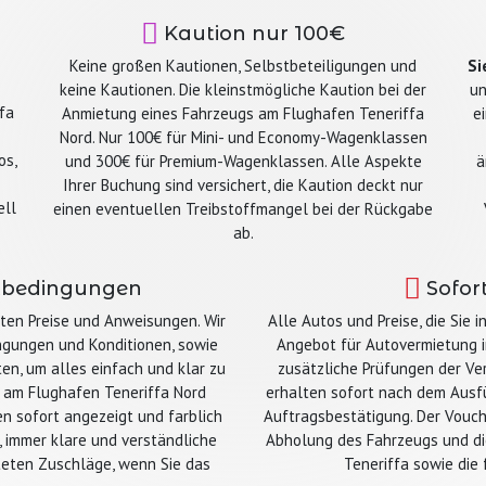
Kaution nur 100€
Keine großen Kautionen, Selbstbeteiligungen und
Si
keine Kautionen. Die kleinstmögliche Kaution bei der
un
fa
Anmietung eines Fahrzeugs am Flughafen Teneriffa
e
Nord. Nur 100€ für Mini- und Economy-Wagenklassen
os,
und 300€ für Premium-Wagenklassen. Alle Aspekte
ä
Ihrer Buchung sind versichert, die Kaution deckt nur
ell
einen eventuellen Treibstoffmangel bei der Rückgabe
ab.
etbedingungen
Sofor
ten Preise und Anweisungen. Wir
Alle Autos und Preise, die Sie 
ngungen und Konditionen, sowie
Angebot für Autovermietung in
ten, um alles einfach und klar zu
zusätzliche Prüfungen der Ve
 am Flughafen Teneriffa Nord
erhalten sofort nach dem Ausfü
en sofort angezeigt und farblich
Auftragsbestätigung. Der Vouch
 immer klare und verständliche
Abholung des Fahrzeugs und d
rteten Zuschläge, wenn Sie das
Teneriffa sowie die