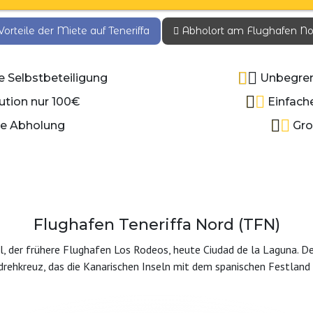
orteile der Miete auf Teneriffa
Abholort am Flughafen No
 Selbstbeteiligung
Unbegren
ution nur 100€
Einfache
le Abholung
Gro
Flughafen Teneriffa Nord (TFN)
sel, der frühere Flughafen Los Rodeos, heute Ciudad de la Laguna. D
tdrehkreuz, das die Kanarischen Inseln mit dem spanischen Festland