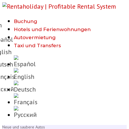
Buchung
h
Hotels und Ferienwohnungen
Autovermietung
añol
Taxi und Transfers
lish
tsch
nçais
cкий
Neue und saubere Autos