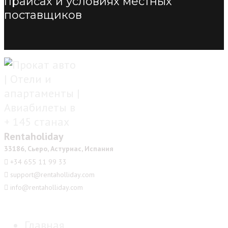
прайсах и условиях местных
поставщиков
Rentaholiday
33186, Сьеро, Астуриас, Испания
+34 655 11 99 33
support@rentaholliday.com
info@rentaholliday.com
Главная