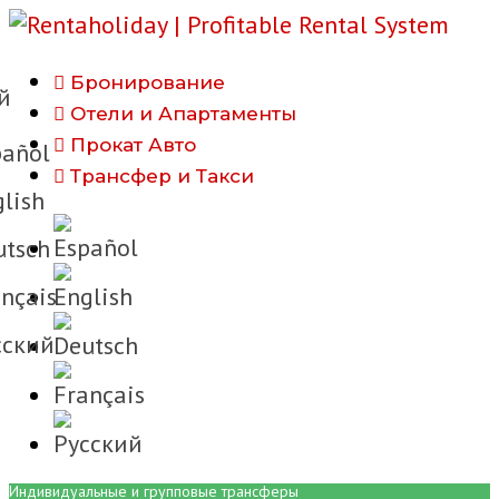
Бронирование
й
Отели и Апартаменты
Прокат Авто
añol
Трансфер и Такси
lish
tsch
nçais
cкий
Индивидуальные и групповые трансферы