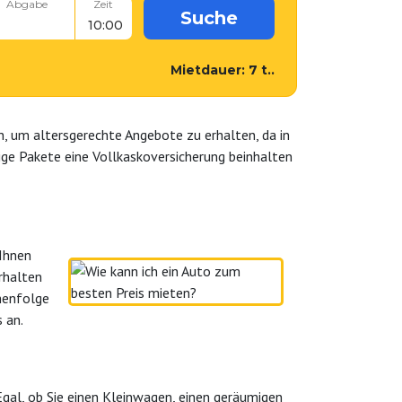
Abgabe
Zeit
Suche
Mietdauer:
7
t..
an, um altersgerechte Angebote zu erhalten, da in
ige Pakete eine Vollkaskoversicherung beinhalten
 Ihnen
rhalten
ihenfolge
 an.
Egal, ob Sie einen Kleinwagen, einen geräumigen