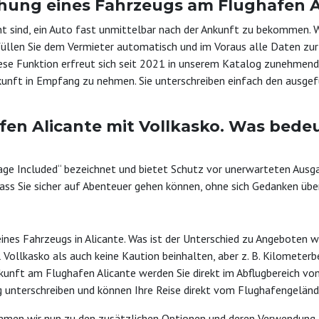
chung eines Fahrzeugs am Flughafen Al
ohnt sind, ein Auto fast unmittelbar nach der Ankunft zu bekommen. 
üllen Sie dem Vermieter automatisch und im Voraus alle Daten zur 
ese Funktion erfreut sich seit 2021 in unserem Katalog zunehmend
unft in Empfang zu nehmen. Sie unterschreiben einfach den ausgefü
n Alicante mit Vollkasko. Was bedeu
erage Included“ bezeichnet und bietet Schutz vor unerwarteten Aus
ass Sie sicher auf Abenteuer gehen können, ohne sich Gedanken übe
nes Fahrzeugs in Alicante. Was ist der Unterschied zu Angeboten w
Vollkasko als auch keine Kaution beinhalten, aber z. B. Kilometer
 Ankunft am Flughafen Alicante werden Sie direkt im Abflugbereich v
 unterschreiben und können Ihre Reise direkt vom Flughafengelände
men wir nun zu den zusätzlichen Optionen und deren Verwendung. W