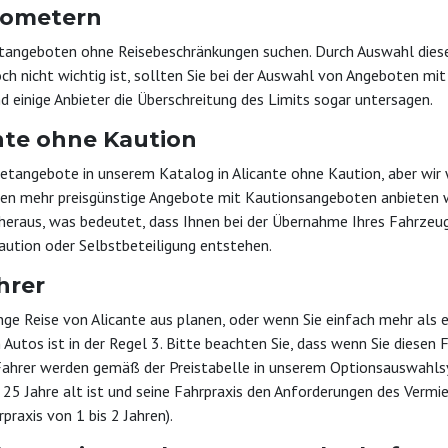
lometern
h Mietangeboten ohne Reisebeschränkungen suchen. Durch Auswahl die
h nicht wichtig ist, sollten Sie bei der Auswahl von Angeboten mit 
d einige Anbieter die Überschreitung des Limits sogar untersagen.
ante ohne Kaution
ietangebote in unserem Katalog in Alicante ohne Kaution, aber wir w
nen mehr preisgünstige Angebote mit Kautionsangeboten anbieten we
 heraus, was bedeutet, dass Ihnen bei der Übernahme Ihres Fahrzeu
aution oder Selbstbeteiligung entstehen.
hrer
e lange Reise von Alicante aus planen, oder wenn Sie einfach mehr al
utos ist in der Regel 3. Bitte beachten Sie, dass wenn Sie diesen F
n Fahrer werden gemäß der Preistabelle in unserem Optionsauswahl
s 25 Jahre alt ist und seine Fahrpraxis den Anforderungen des Vermi
rpraxis von 1 bis 2 Jahren).