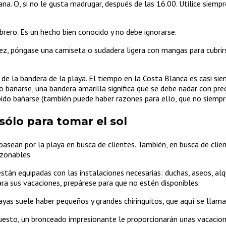
na. O, si no le gusta madrugar, después de las 16.00. Utilice siemp
brero. Es un hecho bien conocido y no debe ignorarse.
pidez, póngase una camiseta o sudadera ligera con mangas para cubr
r de la bandera de la playa. El tiempo en la Costa Blanca es casi s
o bañarse, una bandera amarilla significa que se debe nadar con pr
hibido bañarse (también puede haber razones para ello, que no siem
sólo para tomar el sol
 pasean por la playa en busca de clientes. También, en busca de clie
azonables.
están equipadas con las instalaciones necesarias: duchas, aseos, alq
ra sus vacaciones, prepárese para que no estén disponibles.
ayas suele haber pequeños y grandes chiringuitos, que aquí se llaman
uesto, un bronceado impresionante le proporcionarán unas vacacion