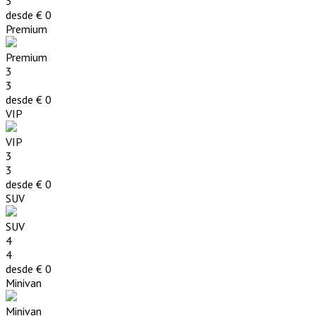
3
desde €
0
Premium
Premium
3
3
desde €
0
VIP
VIP
3
3
desde €
0
SUV
SUV
4
4
desde €
0
Minivan
Minivan