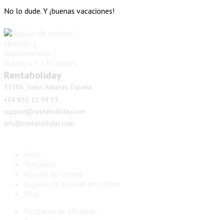
No lo dude. Y ¡buenas vacaciones!
Rentaholiday
33186, Siero, Asturias, España
+34 655 11 99 33
support@rentaholliday.com
info@rentaholliday.com
Inicio
Traslados
Alquiler de coches
Lugares de alquiler de coches
Blog
Programa de afiliación