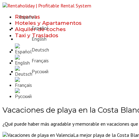
Reservas
Español
Hoteles y Apartamentos
Español
Alquiler de coches
Taxi y Traslados
English
Deutsch
Français
Русcкий
Vacaciones de playa en la Costa Blan
¿Qué puede haber más agradable y memorable en vacaciones que olv
La mejor playa de la Costa Bla