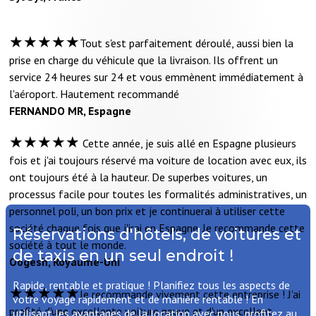
★★★★★
Tout s'est parfaitement déroulé, aussi bien la
prise en charge du véhicule que la livraison. Ils offrent un
service 24 heures sur 24 et vous emmènent immédiatement à
l'aéroport. Hautement recommandé
FERNANDO MR, Espagne
★★★★★
Cette année, je suis allé en Espagne plusieurs
fois et j'ai toujours réservé ma voiture de location avec eux, ils
ont toujours été à la hauteur. De superbes voitures, un
processus facile pour toutes les formalités administratives, un
personnel poli, un bon prix et je continuerai à utiliser cette
société chaque fois que j'irai en Espagne. Je recommande cette
Réservations d'hôtels, de voitures et
société à tout le monde.
de taxis en un seul endroit !
Oogesh, Royaume-Uni
Rapide, rentable et pratique ! Planifiez tous les aspects de
★★★★★
Je recommande vivement cette entreprise ! J'ai
votre voyage rapidement et de manière rentable ! En
profité d'une excellente voiture neuve et d'un excellent
utilisant les avantages de la location avec nous, profitez au