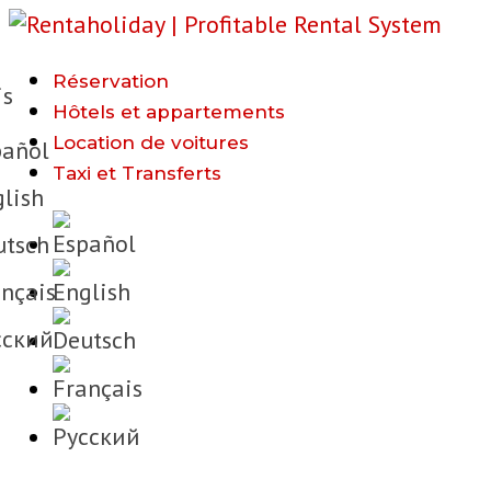
Réservation
is
Hôtels et appartements
Location de voitures
añol
Taxi et Transferts
lish
tsch
nçais
cкий