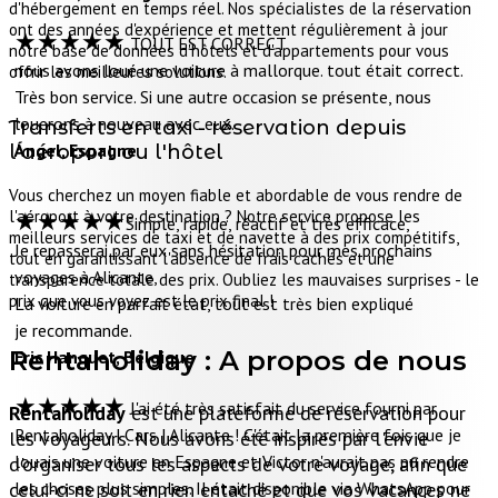
d'hébergement en temps réel. Nos spécialistes de la réservation
ont des années d'expérience et mettent régulièrement à jour
★★★★★
TOUT EST CORRECT
notre base de données d'hôtels et d'appartements pour vous
nous avons loué une voiture à mallorque. tout était correct.
offrir les meilleures solutions.
Très bon service. Si une autre occasion se présente, nous
louerons à nouveau avec eux.
Transferts en taxi - réservation depuis
Ángel, Espagne
l'aéroport ou l'hôtel
Vous cherchez un moyen fiable et abordable de vous rendre de
★★★★★
l'aéroport à votre destination ? Notre service propose les
Simple, rapide, réactif et très efficace,
meilleurs services de taxi et de navette à des prix compétitifs,
Je repasserai par eux sans hésitation pour mes prochains
tout en garantissant l'absence de frais cachés et une
voyages à Alicante,
transparence totale des prix. Oubliez les mauvaises surprises - le
prix que vous voyez est le prix final !
La voiture en parfait état, tout est très bien expliqué
je recommande.
Rentaholiday :
A propos de nous
Eric Hanquet, Belgique
★★★★★
J'ai été très satisfait du service fourni par
Rentaholiday
est une plateforme de réservation pour
Rentaholiday | Cars | Alicante ! C'était la première fois que je
les voyageurs. Nous avons été inspirés par l'envie
louais une voiture en Espagne et Victor n'aurait pas pu rendre
d'organiser tous les aspects de votre voyage, afin que
les choses plus simples. Il était disponible via WhatsApp pour
celui-ci ne soit en rien entaché et que vos vacances ne