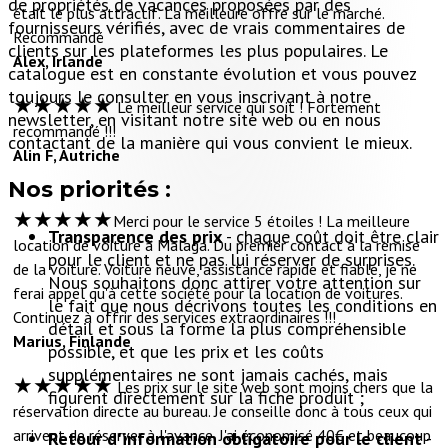
de propriétés de vacances proposées par des
était le plus attractif. La meilleure offre sur le marché.
fournisseurs vérifiés, avec de vrais commentaires de
Recommandé
clients sur les plateformes les plus populaires. Le
Alex, Irlande
catalogue est en constante évolution et vous pouvez
toujours le consulter en vous inscrivant à notre
★★★★★
Le meilleur service qui soit ! Fortement
newsletter, en visitant notre site web ou en nous
recommandé !!!
contactant de la manière qui vous convient le mieux.
Alin F, Autriche
Nos priorités :
★★★★★
Merci pour le service 5 étoiles ! La meilleure
Transparence des prix
- chaque coût doit être clair
location de voiture à Malaga. Du premier contact à la remise
pour le client et ne pas lui réserver de surprises.
de la voiture. Voiture neuve, assistance rapide et fiable, je ne
Nous souhaitons donc attirer votre attention sur
ferai appel qu'à cette société pour la location de voitures.
le fait que nous décrivons toutes les conditions en
Continuez à offrir des services extraordinaires !!!
détail et sous la forme la plus compréhensible
Marius, Finlande
possible, et que les prix et les coûts
supplémentaires ne sont jamais cachés, mais
★★★★★
Les prix sur le site web sont moins chers que la
figurent directement sur la fiche produit ;
réservation directe au bureau. Je conseille donc à tous ceux qui
arrivent de réserver à l'avance. J'ai économisé 40€ et beaucoup
Retour d'information obligatoire pour le client
-