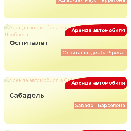
жд вокзал Реус, Таррагона
Аренда автомобиля
Оспиталет
Оспиталет-де-Льобрегат
Аренда автомобиля
Сабадель
Sabadell, Барселона