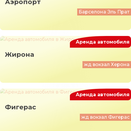
Аэропорт
Барселона Эль Прат
Аренда автомобиля
Жирона
жд вокзал Херона
Аренда автомобиля
Фигерас
жд вокзал Фигерас