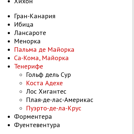
Хихон
Гран-Канария
Ибица
Лансароте
Менорка
Пальма де Майорка
Са-Кома, Майорка
Тенерифе
Гольф дель Сур
Коста Адехе
Лос Хигантес
Плая-де-лас-Америкас
Пуэрто-де-ла-Крус
Форментера
Фуентевентура