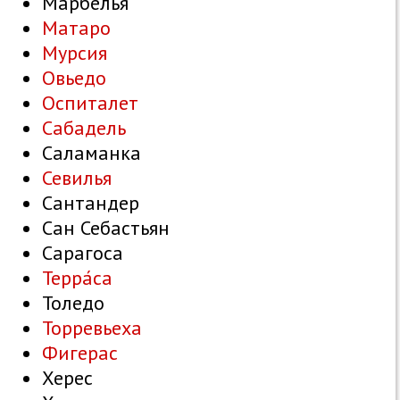
Марбелья
Матаро
Мурсия
Овьедо
Оспиталет
Сабадель
Саламанка
Севилья
Сантандер
Сан Себастьян
Сарагоса
Терра́са
Толедо
Торревьеха
Фигерас
Херес