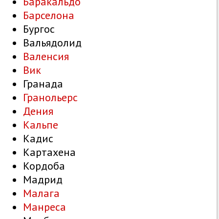
Баракальдо
Барселона
Бургос
Вальядолид
Валенсия
Вик
Гранада
Гранольерс
Дения
Кальпе
Кадис
Картахена
Кордоба
Мадрид
Малага
Манреса