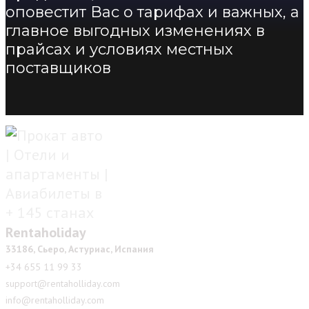
оповестит Вас о тарифах и важных, а
главное выгодных изменениях в
прайсах и условиях местных
поставщиков
Rentaholiday
33186, Сьеро, Астуриас, Испания
+34 655 11 99 33
support@rentaholliday.com
info@rentaholliday.com