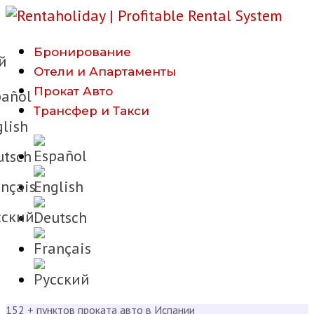
Бронирование
й
Отели и Апартаменты
Прокат Авто
añol
Трансфер и Такси
lish
tsch
nçais
cкий
152 + пунктов проката авто в Испании