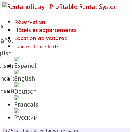
Réservation
is
Hôtels et appartements
Location de voitures
añol
Taxi et Transferts
lish
tsch
nçais
cкий
152+ locations de voitures en Espagne