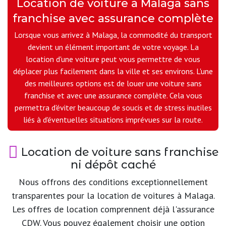
Location de voiture à Malaga sans
franchise avec assurance complète
Lorsque vous arrivez à Malaga, la commodité du transport
devient un élément important de votre voyage. La
location d'une voiture peut vous permettre de vous
déplacer plus facilement dans la ville et ses environs. L'une
des meilleures options est de louer une voiture sans
franchise et avec une assurance complète. Cela vous
permettra d'éviter beaucoup de soucis et de stress inutiles
liés à d'éventuelles situations imprévues sur la route.
Location de voiture sans franchise
ni dépôt caché
Nous offrons des conditions exceptionnellement
transparentes pour la location de voitures à Malaga.
Les offres de location comprennent déjà l'assurance
CDW. Vous pouvez également choisir une option