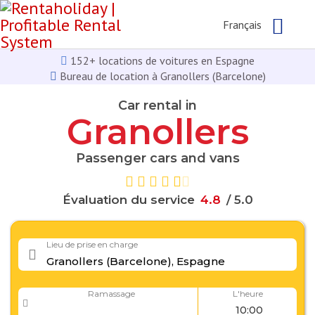
Français
152+ locations de voitures en Espagne
Bureau de location à Granollers (Barcelone)
Car rental in
Granollers
Passenger cars and vans
Évaluation du service
8
/ 5.0
4
.
4
.
Lieu de prise en charge
Ramassage
L'heure