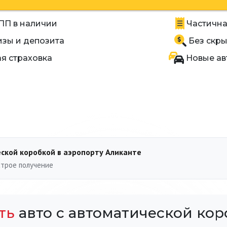
ПП в наличии
Частична
зы и депозита
Без скры
я страховка
Новые авт
ской коробкой в аэропорту Аликанте
строе получение
ть
авто с автоматической кор