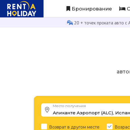
Бронирование
О
20 + точек проката авто с
авто
Место получения
Возврат в другом месте
Возрас