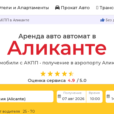
тели и Апартаменты
Прокат Авто
Транс
 АКПП в Аликанте
Без 
Аренда авто автомат в
Аликанте
мобили с АКПП • получение в аэропорту Али
Оценка сервиса
4
.
9
/ 5.0
Получение
Время
т водителя
25 - 70