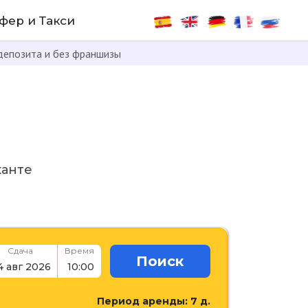
фер и Такси
депозита и без франшизы
канте
Сдача
Время
Поиск
Период аренды:
7
д.