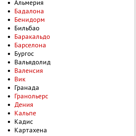
Альмерия
Бадалона
Бенидорм
Бильбао
Баракальдо
Барселона
Бургос
Вальядолид
Валенсия
Вик
Гранада
Гранольерс
Дения
Кальпе
Кадис
Картахена