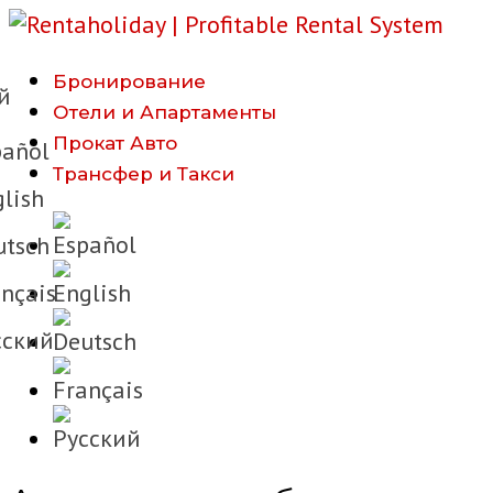
Бронирование
й
Отели и Апартаменты
Прокат Авто
añol
Трансфер и Такси
lish
tsch
nçais
cкий