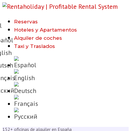
Reservas
l
Hoteles y Apartamentos
Alquiler de coches
añol
Taxi y Traslados
lish
tsch
nçais
cкий
152+ oficinas de alquiler en España