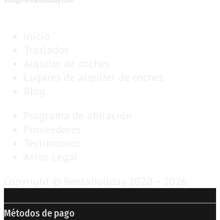
info@rentaholliday.com
Inicio
Traslados
Alquiler de coches
Lugares de alquiler de coches
Blog
Programa de afiliación
Proveedores
Testimonios
Aviso Legal
Copyright © Rentaholiday 2020 −
2026
Métodos de pago