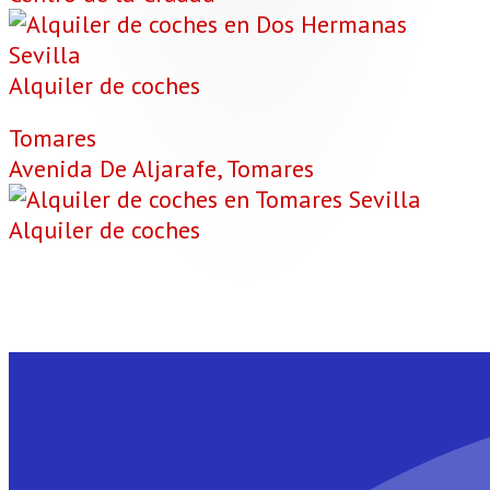
Alquiler de coches
Tomares
Avenida De Aljarafe, Tomares
Alquiler de coches