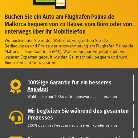
Buchen Sie ein Auto am Flughafen Palma de
Mallorca bequem von zu Hause, vom Büro oder von
unterwegs über Ihr Mobiltelefon
Wo auch immer Sie in der Welt sind, vergleichen Sie die
Bedingungen und Preise der Autovermietung am Flughafen Palma de
Mallorca - Son Sant Joan (PMI). Wählen Sie nur Angebote, die von
unseren Experten geprüft wurden. Es ist schnell, bequem und wird
Ihnen Zeit und Geld sparen!
100%ige Garantie für ein besseres
Angebot
Wählen Sie nur 100% vertrauenswürdige Lieferanten
Wir begleiten Sie während des gesamten
Prozesses
100% positives Feedback zu unserem Kundenservice