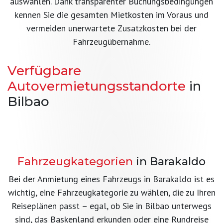
auswählen. Dank transparenter Buchungsbedingungen
kennen Sie die gesamten Mietkosten im Voraus und
vermeiden unerwartete Zusatzkosten bei der
Fahrzeugübernahme.
Verfügbare
Autovermietungsstandorte
in
Bilbao
Flughafen Bilbao
Bahnhof Bilbao Abando
Fahrzeugübernahme direkt nach der Landung
Barakaldo
Bequeme Fahrzeugübernahme im Stadtzentrum
Mietwagen in Spanien
Fahrzeugkategorien
in Barakaldo
Mehr erfahren →
Abholstation in der Nähe von Bilbao
Mehr erfahren →
Alle Rentaholiday-Standorte in Spanien
Bei der Anmietung eines Fahrzeugs in Barakaldo ist es
Mehr erfahren →
wichtig, eine Fahrzeugkategorie zu wählen, die zu Ihren
Alle anzeigen →
Reiseplänen passt – egal, ob Sie in Bilbao unterwegs
sind, das Baskenland erkunden oder eine Rundreise