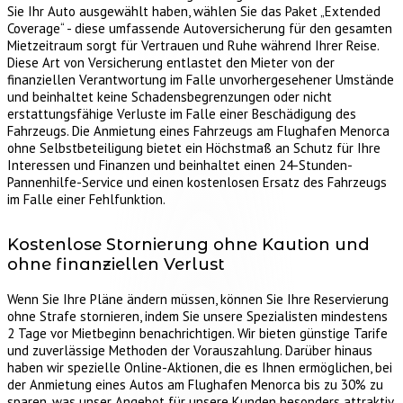
Sie Ihr Auto ausgewählt haben, wählen Sie das Paket „Extended
Coverage“ - diese umfassende Autoversicherung für den gesamten
Mietzeitraum sorgt für Vertrauen und Ruhe während Ihrer Reise.
Diese Art von Versicherung entlastet den Mieter von der
finanziellen Verantwortung im Falle unvorhergesehener Umstände
und beinhaltet keine Schadensbegrenzungen oder nicht
erstattungsfähige Verluste im Falle einer Beschädigung des
Fahrzeugs. Die Anmietung eines Fahrzeugs am Flughafen Menorca
ohne Selbstbeteiligung bietet ein Höchstmaß an Schutz für Ihre
Interessen und Finanzen und beinhaltet einen 24-Stunden-
Pannenhilfe-Service und einen kostenlosen Ersatz des Fahrzeugs
im Falle einer Fehlfunktion.
Kostenlose Stornierung ohne Kaution und
ohne finanziellen Verlust
Wenn Sie Ihre Pläne ändern müssen, können Sie Ihre Reservierung
ohne Strafe stornieren, indem Sie unsere Spezialisten mindestens
2 Tage vor Mietbeginn benachrichtigen. Wir bieten günstige Tarife
und zuverlässige Methoden der Vorauszahlung. Darüber hinaus
haben wir spezielle Online-Aktionen, die es Ihnen ermöglichen, bei
der Anmietung eines Autos am Flughafen Menorca bis zu 30% zu
sparen, was unser Angebot für unsere Kunden besonders attraktiv