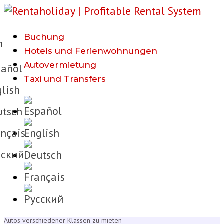
Buchung
h
Hotels und Ferienwohnungen
Autovermietung
añol
Taxi und Transfers
lish
tsch
nçais
cкий
Autos verschiedener Klassen zu mieten