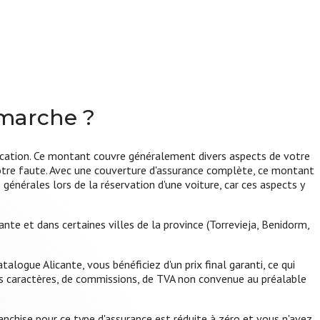
marche ?
 location. Ce montant couvre généralement divers aspects de votre
votre faute. Avec une couverture d'assurance complète, ce montant
énérales lors de la réservation d'une voiture, car ces aspects y
nte et dans certaines villes de la province (Torrevieja, Benidorm,
alogue Alicante, vous bénéficiez d'un prix final garanti, ce qui
ts caractères, de commissions, de TVA non convenue au préalable
franchise pour ce type d'assurance est réduite à zéro et vous n'avez