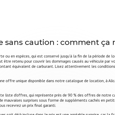
e sans caution :
comment ça 
te ou en espèces, qui est conservé jusqu'à la fin de la période de
peut être retenu pour couvrir les dommages causés au véhicule par 
ontant équivalent de carburant. Lisez attentivement les conditions g
e offre unique disponible dans notre catalogue de location, à Alica
te liste d'offres, qui représente près de 90 % des offres de notre cat
as de mauvaises surprises sous forme de suppléments cachés en peti
us recevrez un prix final garanti.
ques soit déjà incluse dans le prix est une agréable surprise, car la 