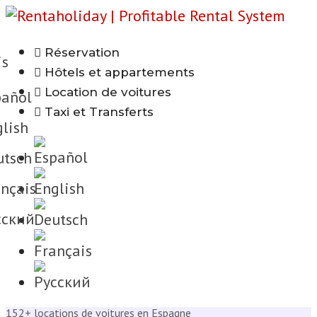
Réservation
is
Hôtels et appartements
Location de voitures
añol
Taxi et Transferts
lish
tsch
nçais
cкий
152+ locations de voitures en Espagne