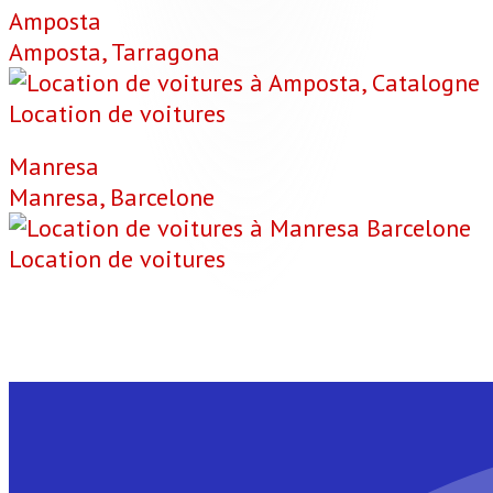
Amposta
Amposta, Tarragona
Location de voitures
Manresa
Manresa, Barcelone
Location de voitures