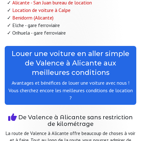
Alicante - San Juan bureau de location
Location de voiture à Calpe
Benidorm (Alicante)
Elche - gare ferroviaire
Orihuela - gare ferroviaire
Louer une voiture en aller simple
de Valence à Alicante aux
meilleures conditions
Avantages et bénéfices de louer une voiture avec nous !
Vous cherchez encore les meilleures conditions de location
?
De Valence à Alicante sans restriction
de kilométrage
La route de Valence à Alicante offre beaucoup de choses à voir
et à faire. Tout au long de la route, vous pourrez admirer de