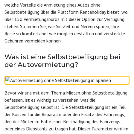
welche Vorteile die Anmietung eines Autos ohne
Selbstbeteiligung über die Plattform Rentaholiday bietet, wo
über 150 Vermietungsbüros mit dieser Option zur Verfügung
stehen. So lernen Sie, wie Sie Zeit und Nerven sparen, Ihre
Reise so komfortabel wie möglich gestalten und versteckte
Gebühren vermeiden können.
Was ist eine Selbstbeteiligung bei
der Autovermietung?
Bevor wir uns mit dem Thema Mieten ohne Selbstbeteiligung
befassen, ist es wichtig zu verstehen, was die
Selbstbeteiligung selbst ist. Die Selbstbeteiligung ist ein Teil
der Kosten für die Reparatur oder den Ersatz des Fahrzeugs,
den der Mieter im Falle einer Beschädigung des Fahrzeugs
oder eines Diebstahls zu tragen hat. Dieser Parameter wird im