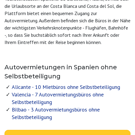
die Urlaubsorte an der Costa Blanca und Costa del Sol, die
Plattform bietet einen bequemen Zugang zur
Autovermietung. Außerdem befinden sich die Büros in der Nähe
der wichtigsten Verkehrsknotenpunkte - Flughäfen, Bahnhöfe
-, so dass Sie buchstäblich sofort nach Ihrer Ankunft oder
Ihrem Eintreffen mit der Reise beginnen können.
Autovermietungen in Spanien ohne
Selbstbeteiligung
Alicante - 10 Mietbüros ohne Selbstbeteiligung
Valencia - 7 Autovermietungsbüros ohne
Selbstbeteiligung
Bilbao - 3 Autovermietungsbüros ohne
Selbstbeteiligung