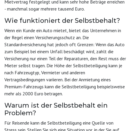
Mietvertrag festgelegt und kann sehr hohe Beträge erreichen
- manchmal sogar mehrere tausend Euro.
Wie funktioniert der Selbstbehalt?
Wenn ein Kunde ein Auto mietet, bietet das Unternehmen in
der Regel einen Versicherungsschutz an. Die
Standardversicherung hat jedoch oft Grenzen: Wenn das Auto
zum Beispiel bei einem Unfall beschädigt wird, zahlt die
Versicherung nur einen Teil der Reparaturen, den Rest muss der
Mieter selbst tragen. Die Höhe der Selbstbeteiligung kann je
nach Fahrzeugtyp, Vermieter und anderen
Vertragsbedingungen variieren. Bei der Anmietung eines
Premium-Fahrzeugs kann die Selbstbeteiligung beispielsweise
mehr als 2000 Euro betragen.
Warum ist der Selbstbehalt ein
Problem?
Für Reisende kann die Selbstbeteiligung eine Quelle von
Stress sein. Stellen Sie sich eine Situation vor, in der Sie auf