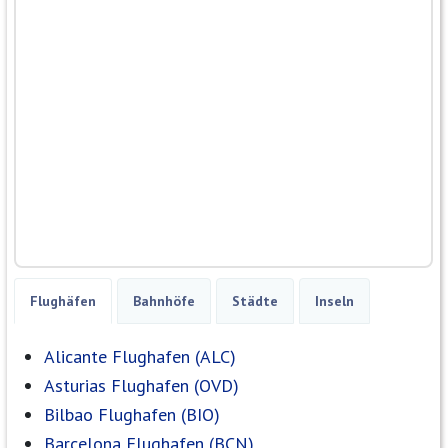
Flughäfen
Bahnhöfe
Städte
Inseln
Alicante Flughafen (ALC)
Asturias Flughafen (OVD)
Bilbao Flughafen (BIO)
Barcelona Flughafen (BCN)