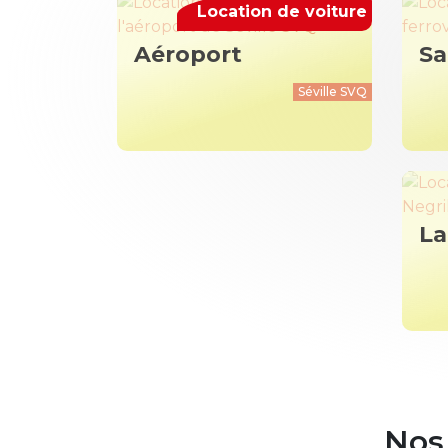
Location de voiture
Aéroport
Sa
Séville SVQ
La
Nos 