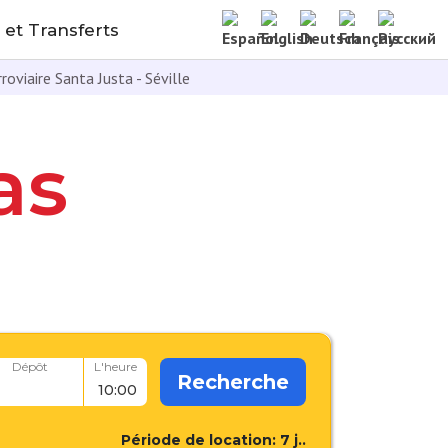
 et Transferts
roviaire Santa Justa - Séville
as
Dépôt
L'heure
Recherche
Période de location:
7
j..