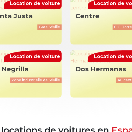
Location de voiture
Location de vo
nta Justa
Centre
Gare Séville
C.С. Torre
Location de voiture
Location de vo
 Negrilla
Dos Hermanas
Zone industrielle de Séville
Au centr
locations de voitures en
Esp