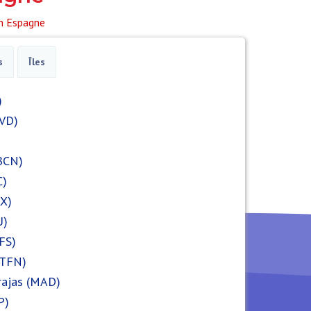
en Espagne
s
Îles
)
OVD)
BCN)
C)
RX)
U)
FS)
(TFN)
rajas (MAD)
P)