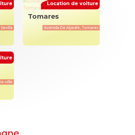
iture
Location de voiture
Tomares
 Sevilla
Avenida De Aljarafe, Tomares
iture
e-ville
agne