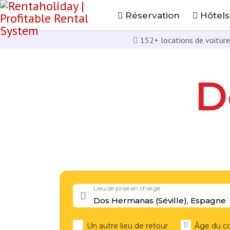
Réservation
Hôtels
152+ locations de voitur
D
Lieu de prise en charge
Un autre lieu de retour
Âge du c