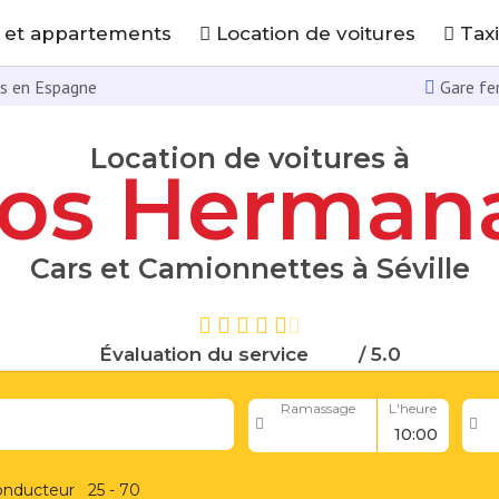
 et appartements
Location de voitures
Taxi
es en Espagne
Gare fer
Location de voitures à
os Herman
Cars et Camionnettes à Séville
Évaluation du service
/ 5.0
Ramassage
L'heure
onducteur
25 - 70